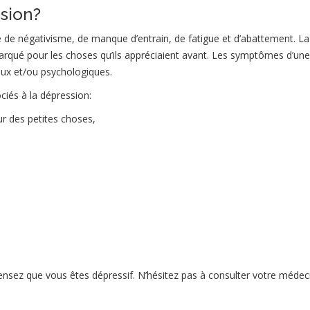
sion?
 de négativisme, de manque d’entrain, de fatigue et d’abattement. La
arqué pour les choses qu’ils appréciaient avant. Les symptômes d’une
aux et/ou psychologiques.
neuropsychologue namur psychologue flaw
és à la dépression:
r des petites choses,
amur psychologue flawinne
mur psychologue flawinne
sychologue flawinne
 pensez que vous êtes dépressif. N’hésitez pas à consulter votre médec