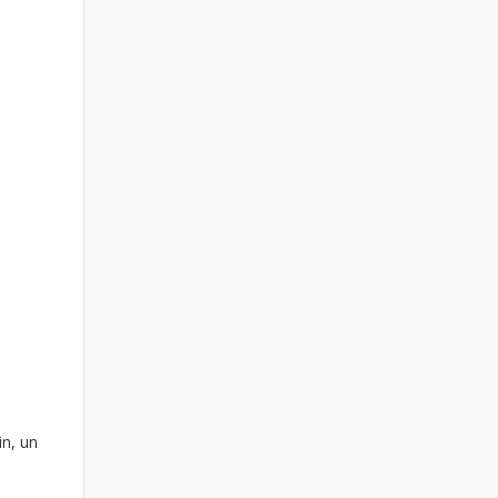
inne
in, un