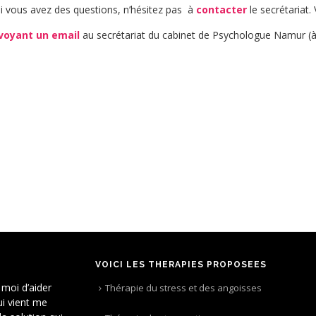
si vous avez des questions, n’hésitez pas à
contacter
le secrétariat.
voyant un email
au secrétariat du cabinet de Psychologue Namur (
VOICI LES THÉRAPIES PROPOSÉES
 moi d’aider
Thérapie du stress et des angoisses
i vient me