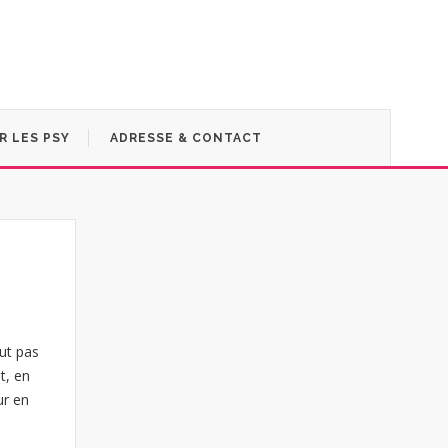
R LES PSY
ADRESSE & CONTACT
eut pas
t, en
ur en